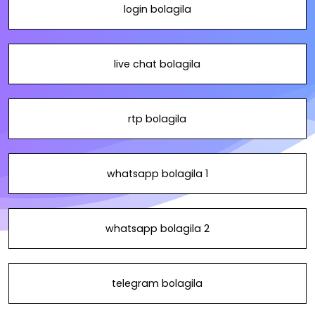
login bolagila
live chat bolagila
rtp bolagila
whatsapp bolagila 1
whatsapp bolagila 2
telegram bolagila