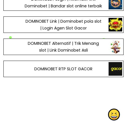
Dominobet | Bandar slot online terbaik
DOMINOBET Link | Dominobet pola slot
| Login Agen Slot Gacor
DOMINOBET Alternatif | Trik Menang
slot | Link Dominobet Asli
DOMINOBET RTP SLOT GACOR