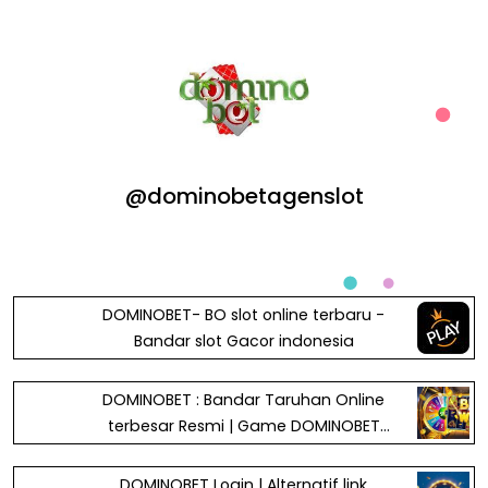
@dominobetagenslot
DOMINOBET- BO slot online terbaru -
Bandar slot Gacor indonesia
DOMINOBET : Bandar Taruhan Online
terbesar Resmi | Game DOMINOBET
Tergacor
DOMINOBET Login | Alternatif link