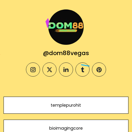
@dom88vegas
instagram
twitter
linkedin
tumblr
pinterest
templepurohit
bioimagingcore