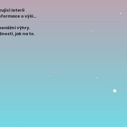
jící loterii
informace o výši
peněžní výhry.
žností, jak na to.