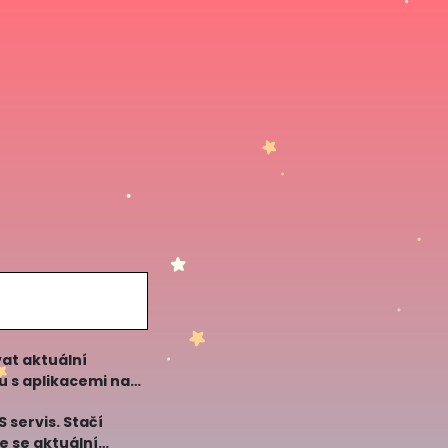
vat aktuální
du s aplikacemi na
 servis. Stačí
e se aktuální