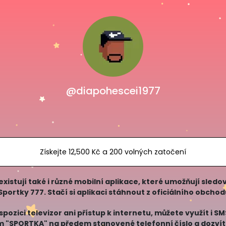
@diapohescei1977
Získejte 12,500 Kč a 200 volných zatočení
xistují také i různé mobilní aplikace, které umožňují sledo
Sportky 777. Stačí si aplikaci stáhnout z oficiálního obcho
ozici televizor ani přístup k internetu, můžete využít i SMS
m "SPORTKA" na předem stanovené telefonní číslo a dozvít