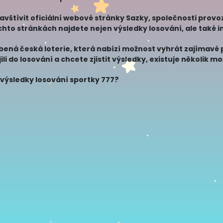
avštívit oficiální webové stránky Sazky, společnosti provozu
chto stránkách najdete nejen výsledky losování, ale také 
íbená česká loterie, která nabízí možnost vyhrát zajímavé 
ili do losování a chcete zjistit výsledky, existuje několik mo
í výsledky losování sportky 777?