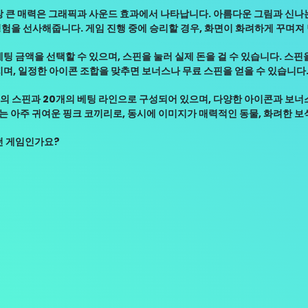
장 큰 매력은 그래픽과 사운드 효과에서 나타납니다. 아름다운 그림과 신
험을 선사해줍니다. 게임 진행 중에 승리할 경우, 화면이 화려하게 꾸며져
팅 금액을 선택할 수 있으며, 스핀을 눌러 실제 돈을 걸 수 있습니다. 스
며, 일정한 아이콘 조합을 맞추면 보너스나 무료 스핀을 얻을 수 있습니다
개의 스핀과 20개의 베팅 라인으로 구성되어 있으며, 다양한 아이콘과 보너
마는 아주 귀여운 핑크 코끼리로, 동시에 이미지가 매력적인 동물, 화려한 보
.
떤 게임인가요?