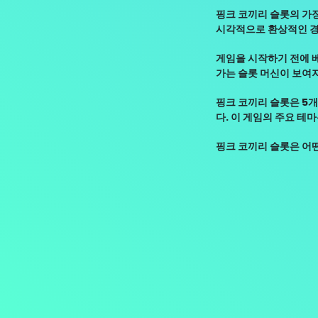
핑크 코끼리 슬롯의 가
시각적으로 환상적인 경
줄 것입니다.
게임을 시작하기 전에 베
가는 슬롯 머신이 보여지
핑크 코끼리 슬롯은 5
다. 이 게임의 주요 테
들로 구성되어 있습니다
핑크 코끼리 슬롯은 어