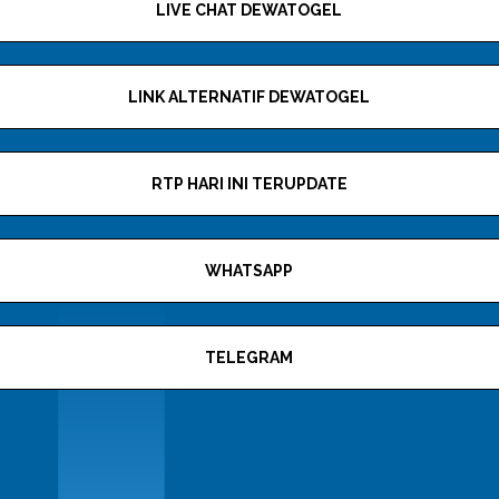
LIVE CHAT DEWATOGEL
LINK ALTERNATIF DEWATOGEL
RTP HARI INI TERUPDATE
WHATSAPP
TELEGRAM