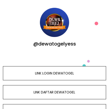
@dewatogelyess
LINK LOGIN DEWATOGEL
LINK DAFTAR DEWATOGEL