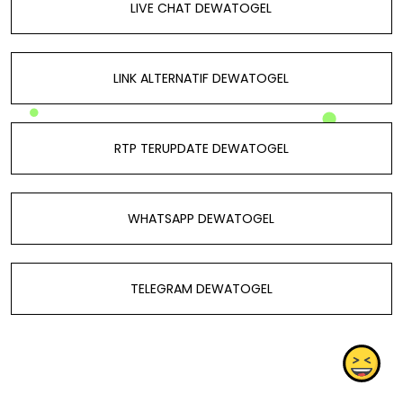
LIVE CHAT DEWATOGEL
LINK ALTERNATIF DEWATOGEL
RTP TERUPDATE DEWATOGEL
WHATSAPP DEWATOGEL
TELEGRAM DEWATOGEL