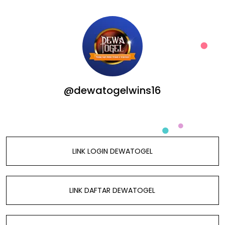
@dewatogelwins16
LINK LOGIN DEWATOGEL
LINK DAFTAR DEWATOGEL