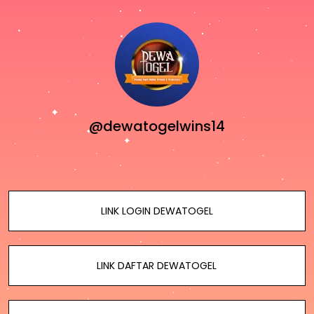
@dewatogelwins14
LINK LOGIN DEWATOGEL
LINK DAFTAR DEWATOGEL