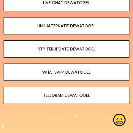
LIVE CHAT DEWATOGEL
LINK ALTERNATIF DEWATOGEL
RTP TERUPDATE DEWATOGEL
WHATSAPP DEWATOGEL
TELEGRAM DEWATOGEL