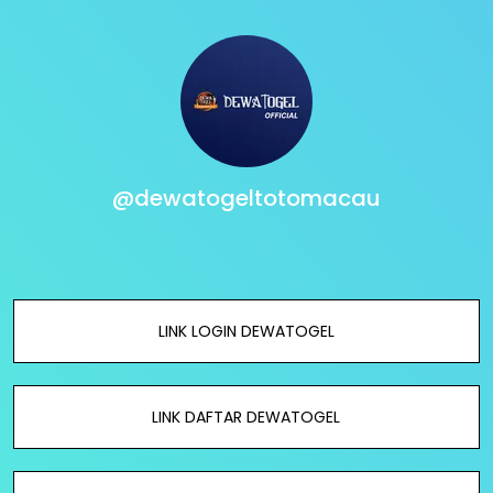
@dewatogeltotomacau
LINK LOGIN DEWATOGEL
LINK DAFTAR DEWATOGEL