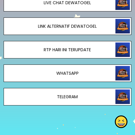
LIVE CHAT DEWATOGEL
LINK ALTERNATIF DEWATOGEL
RTP HARI INI TERUPDATE
WHATSAPP
TELEGRAM