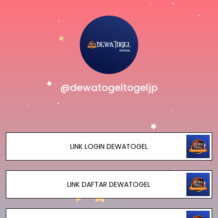
@dewatogeltogeljp
LINK LOGIN DEWATOGEL
LINK DAFTAR DEWATOGEL