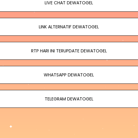
LIVE CHAT DEWATOGEL
LINK ALTERNATIF DEWATOGEL
RTP HARI INI TERUPDATE DEWATOGEL
WHATSAPP DEWATOGEL
TELEGRAM DEWATOGEL