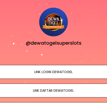
@dewatogelsuperslots
LINK LOGIN DEWATOGEL
LINK DAFTAR DEWATOGEL