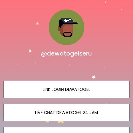
@dewatogelseru
LINK LOGIN DEWATOGEL
LIVE CHAT DEWATOGEL 24 JAM