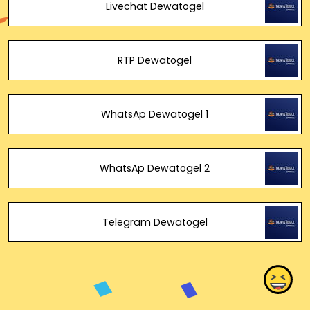
Livechat Dewatogel
RTP Dewatogel
WhatsAp Dewatogel 1
WhatsAp Dewatogel 2
Telegram Dewatogel