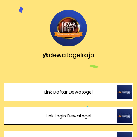
@dewatogelraja
Link Daftar Dewatogel
Link Login Dewatogel