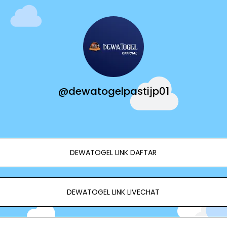
@dewatogelpastijp01
DEWATOGEL LINK DAFTAR
DEWATOGEL LINK LIVECHAT