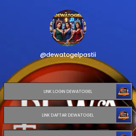
@dewatogelpastii
LINK LOGIN DEWATOGEL
LINK DAFTAR DEWATOGEL