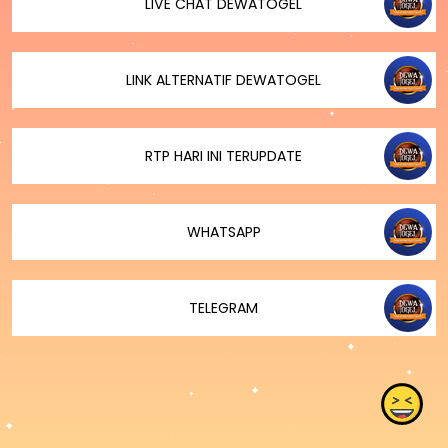
LIVE CHAT DEWATOGEL
LINK ALTERNATIF DEWATOGEL
RTP HARI INI TERUPDATE
WHATSAPP
TELEGRAM