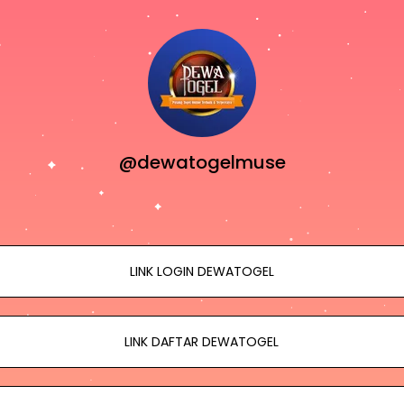
@dewatogelmuse
LINK LOGIN DEWATOGEL
LINK DAFTAR DEWATOGEL