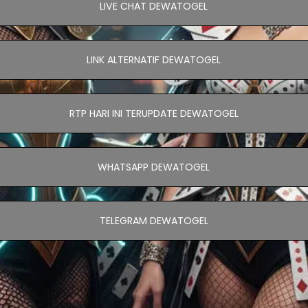
LIVE CHAT DEWATOGEL
LINK ALTERNATIF DEWATOGEL
RTP HARI INI TERUPDATE DEWATOGEL
WHATSAPP DEWATOGEL
TELEGRAM DEWATOGEL