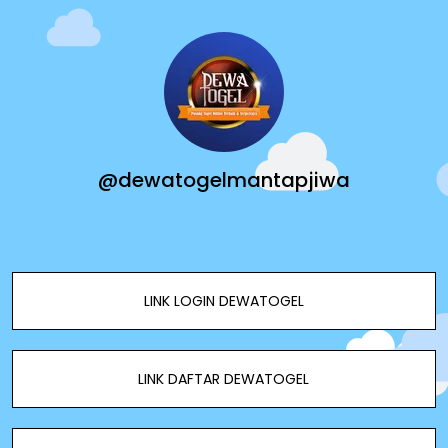
@dewatogelmantapjiwa
LINK LOGIN DEWATOGEL
LINK DAFTAR DEWATOGEL