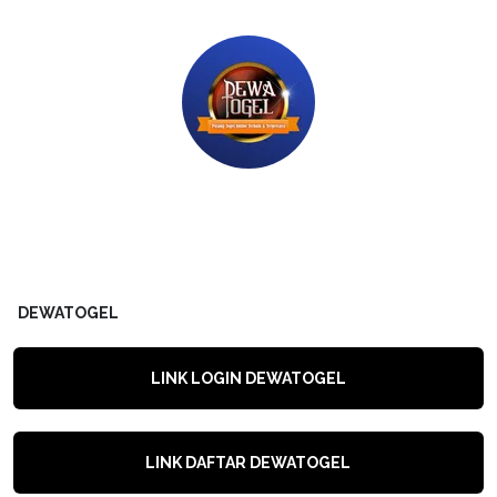
@dewatogelmaju2217
DEWATOGEL
LINK LOGIN DEWATOGEL
LINK DAFTAR DEWATOGEL