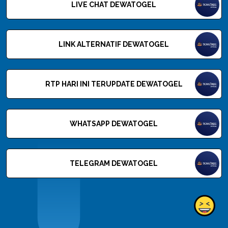
LIVE CHAT DEWATOGEL
LINK ALTERNATIF DEWATOGEL
RTP HARI INI TERUPDATE DEWATOGEL
WHATSAPP DEWATOGEL
TELEGRAM DEWATOGEL