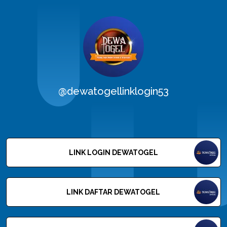
@dewatogellinklogin53
LINK LOGIN DEWATOGEL
LINK DAFTAR DEWATOGEL