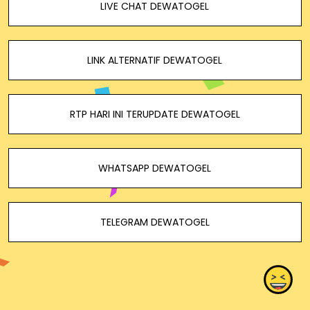
LIVE CHAT DEWATOGEL
LINK ALTERNATIF DEWATOGEL
RTP HARI INI TERUPDATE DEWATOGEL
WHATSAPP DEWATOGEL
TELEGRAM DEWATOGEL