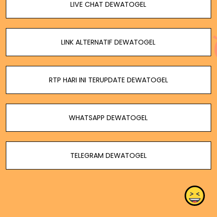
LIVE CHAT DEWATOGEL
LINK ALTERNATIF DEWATOGEL
RTP HARI INI TERUPDATE DEWATOGEL
WHATSAPP DEWATOGEL
TELEGRAM DEWATOGEL