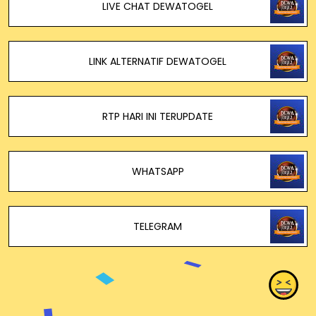
LIVE CHAT DEWATOGEL
LINK ALTERNATIF DEWATOGEL
RTP HARI INI TERUPDATE
WHATSAPP
TELEGRAM