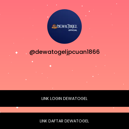
@dewatogeljpcuan1866
LINK LOGIN DEWATOGEL
LINK DAFTAR DEWATOGEL