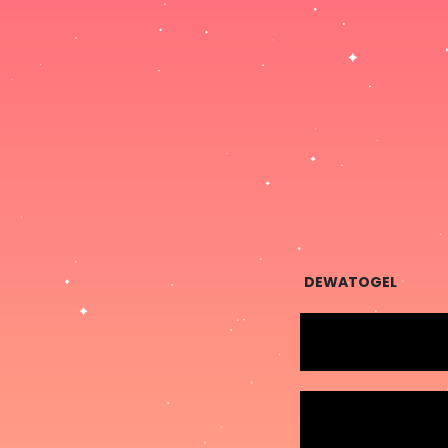
DEWATOGEL