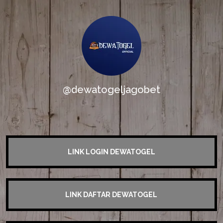
@dewatogeljagobet
LINK LOGIN DEWATOGEL
LINK DAFTAR DEWATOGEL