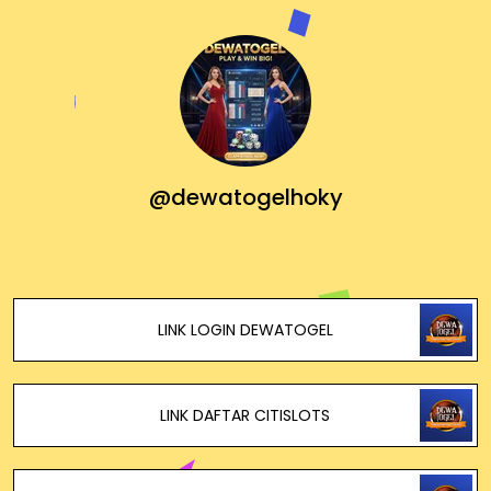
@dewatogelhoky
LINK LOGIN DEWATOGEL
LINK DAFTAR CITISLOTS