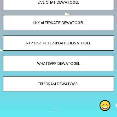
LIVE CHAT DEWATOGEL
LINK ALTERNATIF DEWATOGEL
RTP HARI INI TERUPDATE DEWATOGEL
WHATSAPP DEWATOGEL
TELEGRAM DEWATOGEL