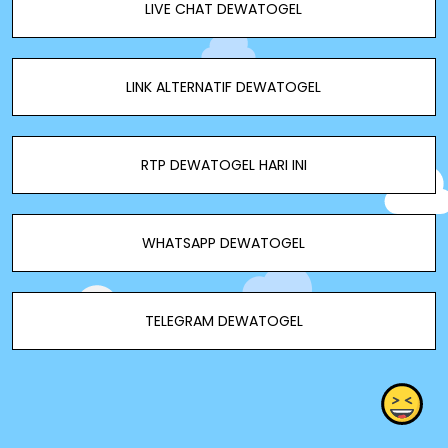
LIVE CHAT DEWATOGEL
LINK ALTERNATIF DEWATOGEL
RTP DEWATOGEL HARI INI
WHATSAPP DEWATOGEL
TELEGRAM DEWATOGEL