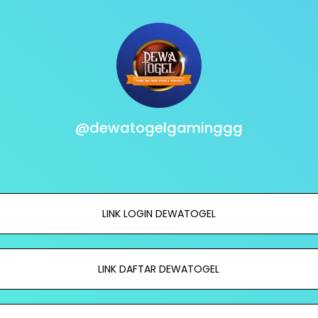
@dewatogelgaminggg
LINK LOGIN DEWATOGEL
LINK DAFTAR DEWATOGEL