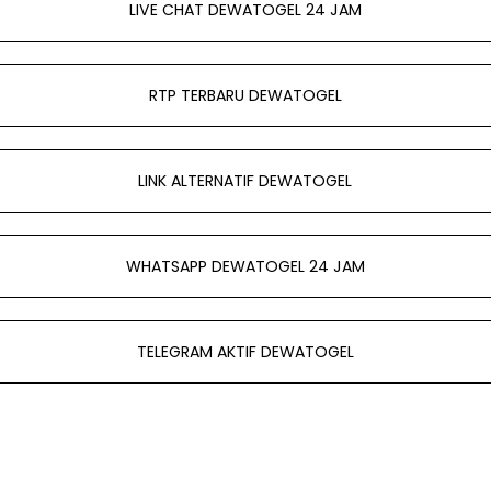
LIVE CHAT DEWATOGEL 24 JAM
RTP TERBARU DEWATOGEL
LINK ALTERNATIF DEWATOGEL
WHATSAPP DEWATOGEL 24 JAM
TELEGRAM AKTIF DEWATOGEL