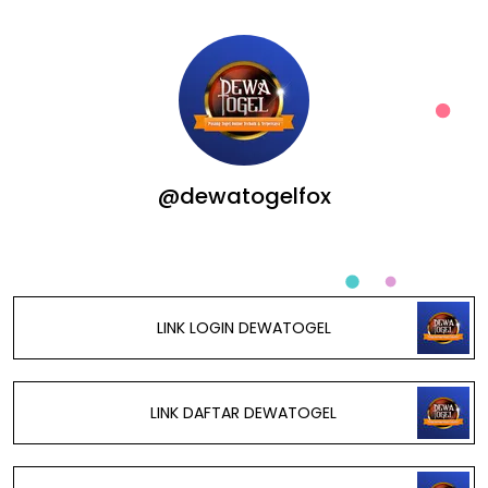
@dewatogelfox
LINK LOGIN DEWATOGEL
LINK DAFTAR DEWATOGEL