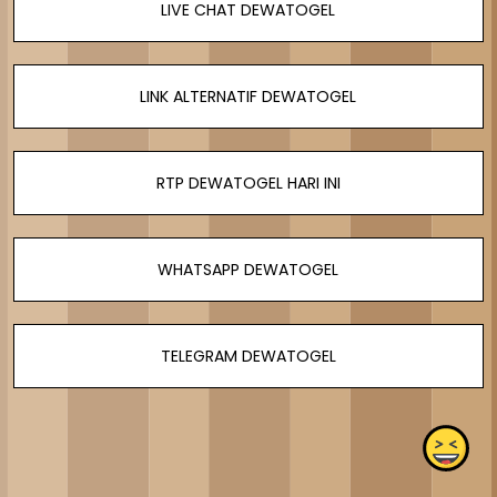
LIVE CHAT DEWATOGEL
LINK ALTERNATIF DEWATOGEL
RTP DEWATOGEL HARI INI
WHATSAPP DEWATOGEL
TELEGRAM DEWATOGEL