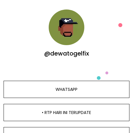
@dewatogelfix
WHATSAPP
• RTP HARI INI TERUPDATE