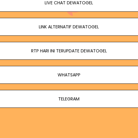
LIVE CHAT DEWATOGEL
LINK ALTERNATIF DEWATOGEL
RTP HARI INI TERUPDATE DEWATOGEL
WHATSAPP
TELEGRAM