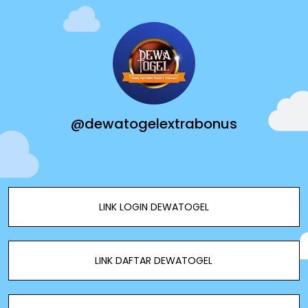
@dewatogelextrabonus
LINK LOGIN DEWATOGEL
LINK DAFTAR DEWATOGEL