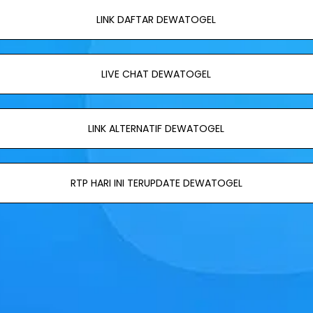
LINK DAFTAR DEWATOGEL
LIVE CHAT DEWATOGEL
LINK ALTERNATIF DEWATOGEL
RTP HARI INI TERUPDATE DEWATOGEL