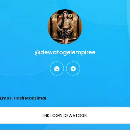
@dewatogelempiree
whatsapp
telegram
Emas, Hasil Maksimal.
LINK LOGIN DEWATOGEL