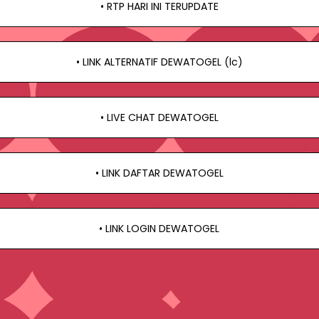
• RTP HARI INI TERUPDATE
• LINK ALTERNATIF DEWATOGEL (lc)
• LIVE CHAT DEWATOGEL
• LINK DAFTAR DEWATOGEL
• LINK LOGIN DEWATOGEL