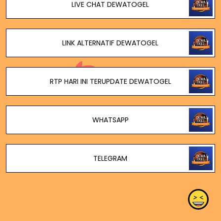
LIVE CHAT DEWATOGEL
LINK ALTERNATIF DEWATOGEL
RTP HARI INI TERUPDATE DEWATOGEL
WHATSAPP
TELEGRAM