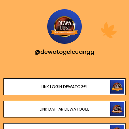
@dewatogelcuangg
LINK LOGIN DEWATOGEL
LINK DAFTAR DEWATOGEL