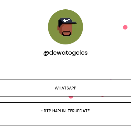
@dewatogelcs
WHATSAPP
• RTP HARI INI TERUPDATE