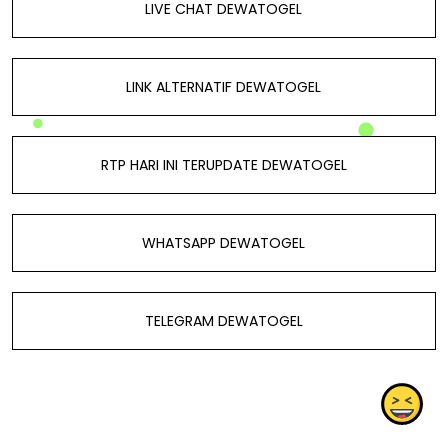
LIVE CHAT DEWATOGEL
LINK ALTERNATIF DEWATOGEL
RTP HARI INI TERUPDATE DEWATOGEL
WHATSAPP DEWATOGEL
TELEGRAM DEWATOGEL