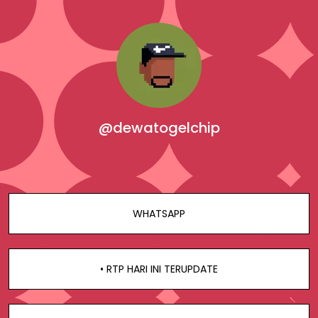
@dewatogelchip
WHATSAPP
• RTP HARI INI TERUPDATE