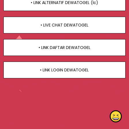
• LINK ALTERNATIF DEWATOGEL (lc)
• LIVE CHAT DEWATOGEL
• LINK DAFTAR DEWATOGEL
• LINK LOGIN DEWATOGEL