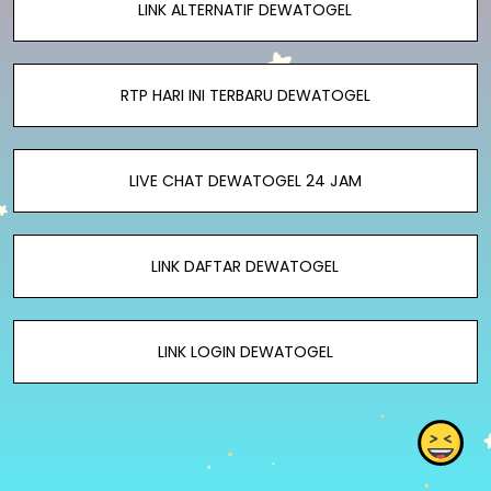
LINK ALTERNATIF DEWATOGEL
RTP HARI INI TERBARU DEWATOGEL
LIVE CHAT DEWATOGEL 24 JAM
LINK DAFTAR DEWATOGEL
LINK LOGIN DEWATOGEL