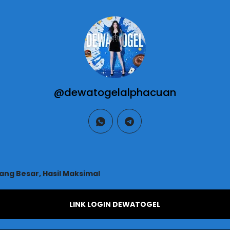
@dewatogelalphacuan
whatsapp
telegram
ng Besar, Hasil Maksimal
LINK LOGIN DEWATOGEL