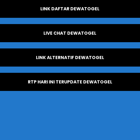
LINK DAFTAR DEWATOGEL
LIVE CHAT DEWATOGEL
LINK ALTERNATIF DEWATOGEL
RTP HARI INI TERUPDATE DEWATOGEL