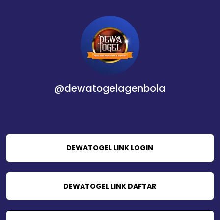
@dewatogelagenbola
DEWATOGEL LINK LOGIN
DEWATOGEL LINK DAFTAR