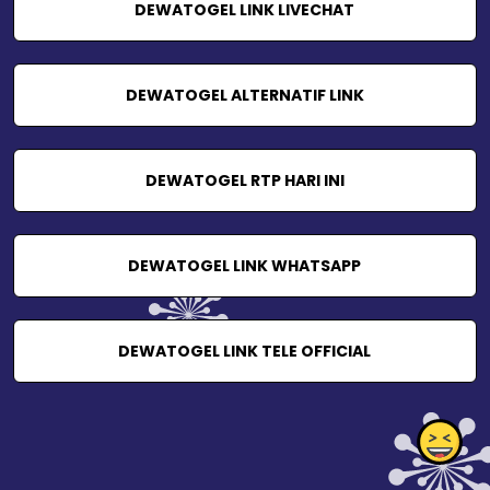
DEWATOGEL LINK LIVECHAT
DEWATOGEL ALTERNATIF LINK
DEWATOGEL RTP HARI INI
DEWATOGEL LINK WHATSAPP
DEWATOGEL LINK TELE OFFICIAL