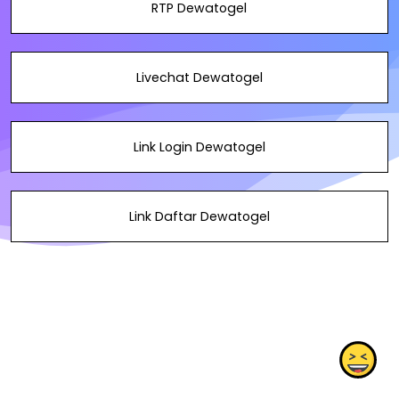
RTP Dewatogel
Livechat Dewatogel
Link Login Dewatogel
Link Daftar Dewatogel