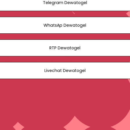
Telegram Dewatogel
WhatsAp Dewatogel
RTP Dewatogel
Livechat Dewatogel