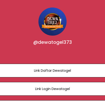
@dewatogel373
Link Daftar Dewatogel
Link Login Dewatogel