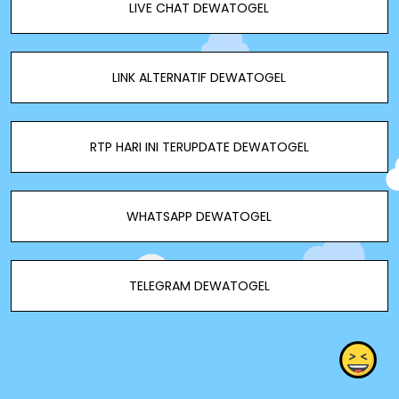
LIVE CHAT DEWATOGEL
LINK ALTERNATIF DEWATOGEL
RTP HARI INI TERUPDATE DEWATOGEL
WHATSAPP DEWATOGEL
TELEGRAM DEWATOGEL