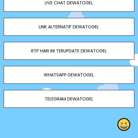
LIVE CHAT DEWATOGEL
LINK ALTERNATIF DEWATOGEL
RTP HARI INI TERUPDATE DEWATOGEL
WHATSAPP DEWATOGEL
TELEGRAM DEWATOGEL